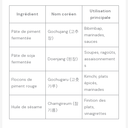
Utilisation
Ingrédient
Nom coréen
principale
Bibimbap,
Pâte de piment
Gochujang (고추
marinades,
fermentée
장)
sauces
Soupes, ragoûts,
Pâte de soja
Doenjang (된장)
assaisonnement
fermentée
s
Kimchi, plats
Flocons de
Gochugaru (고춧
épicés,
piment rouge
가루)
marinades
Finition des
Chamgireum (참
Huile de sésame
plats,
기름)
vinaigrettes